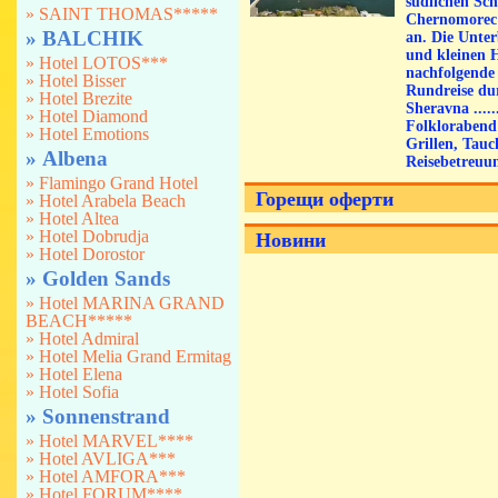
südlichen Sc
» SAINT THOMAS*****
Chernomorec 
» BALCHIK
an. Die Unter
und kleinen H
» Hotel LOTOS***
nachfolgende 
» Hotel Bisser
Rundreise dur
» Hotel Brezite
Sheravna .....
» Hotel Diamond
Folklorabend 
» Hotel Emotions
Grillen, Tauc
» Albena
Reisebetreuu
» Flamingo Grand Hotel
Горещи оферти
» Hotel Arabela Beach
» Hotel Altea
» Hotel Dobrudja
Новини
» Hotel Dorostor
» Golden Sands
» Hotel MARINA GRAND
BEACH*****
» Hotel Admiral
» Hotel Melia Grand Ermitag
» Hotel Elena
» Hotel Sofia
» Sonnenstrand
» Hotel MARVEL****
» Hotel AVLIGA***
» Hotel AMFORA***
» Hotel FORUM****