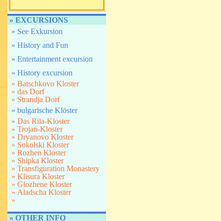
» EXCURSIONS
» See Exkursion
» History and Fun
» Еntertainment excursion
» History excursion
» Batschkovo Kloster
» das Dorf
» Strandja Dorf
» bulgarische Klöster
» Das Rila-Kloster
» Trojan-Kloster
» Dryanovo Kloster
» Sokolski Kloster
» Rozhen Kloster
» Shipka Kloster
» Transfiguration Monastery
» Klisura Kloster
» Glozhene Kloster
» Aladscha Kloster
»
» OTHER INFO