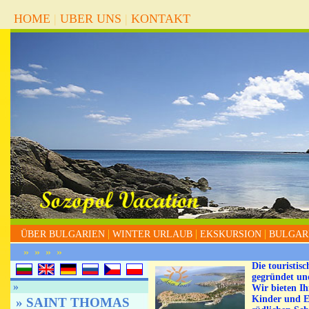
HOME
|
UBER UNS
|
KONTAKT
|
|
|
ÜBER BULGARIEN
WINTER URLAUB
EKSKURSION
BULGAR
»
»
»
»
Die touristi
gegründet und
»
Wir bieten Ih
Kinder und E
» SAINT THOMAS